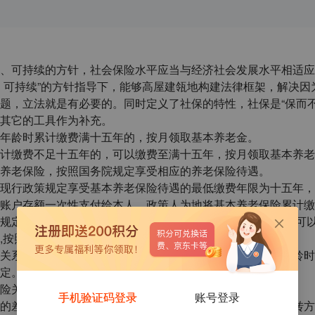
、可持续的方针，社会保险水平应当与经济社会发展水平相适应
、可持续”的方针指导下，能够高屋建瓴地构建法律框架，解决因
题，立法就是有必要的。同时定义了社保的特性，社保是“保而不
其它的工具作为补充。
年龄时累计缴费满十五年的，按月领取基本养老金。
计缴费不足十五年的，可以缴费至满十五年，按月领取基本养老
养老保险，按照国务院规定享受相应的养老保险待遇。
现行政策规定享受基本养老保险待遇的最低缴费年限为十五年，
账户存额一次性支付给本人。政策人为地将基本养老保险累计缴
规定上述人群可以缴费至满十五年,按月领取基本养老金，也可
,按照国务院规定享受相应的养老保险待遇。
关系随本人转移，缴费年限累计计算。个人达到法定退休年龄时
定。
险关系随本人转移，缴费年限累计计算。
手机验证码登录
账号登录
的差异，导致流动劳动力、异地退休人员在社会保险关系续转方