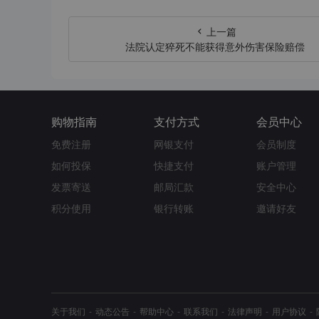
上一篇
法院认定猝死不能获得意外伤害保险赔偿
购物指南
支付方式
会员中心
免费注册
网银支付
会员制度
如何投保
快捷支付
账户管理
发票寄送
邮局汇款
安全中心
积分使用
银行转账
邀请好友
关于我们
动态公告
帮助中心
联系我们
法律声明
用户协议