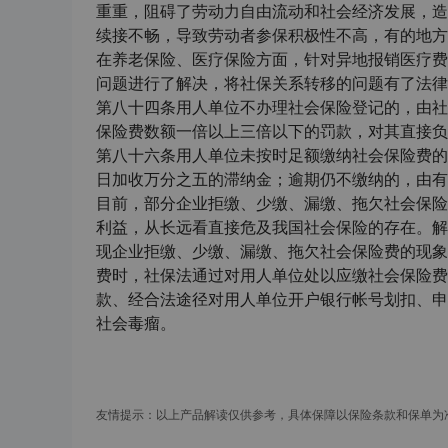
重重，阻碍了劳动力自由流动和社会经济发展，造
续接不畅，导致劳动者参保积极性不高，有的地方
在养老保险、医疗保险方面，针对异地报销医疗费
问题进行了解决，将社保关系转移的问题有了法律
第八十四条用人单位不办理社会保险登记的，由社
保险费数额一倍以上三倍以下的罚款，对其直接负
第八十六条用人单位未按时足额缴纳社会保险费的
日加收万分之五的滞纳金；逾期仍不缴纳的，由有
目前，部分企业拒缴、少缴、漏缴、拖欠社会保险
利益，从长远看直接危及我国社会保险的存在。解
现企业拒缴、少缴、漏缴、拖欠社会保险费的现象
费时，社保法通过对用人单位处以应缴社会保险费
款、经合法途径对用人单位开户银行帐号划扣、申
社会毒瘤。
友情提示：以上产品解读仅供参考，具体保障以保险条款和保单为