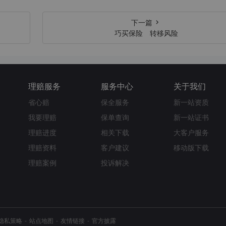
下一篇
巧买保险 转移风险
理赔服务
服务中心
关于我们
省心赔
保全服务
新一站资质
我要理赔
保单查询
新一站证书
理赔进度
相关下载
大客户服务
理赔资料
客户建议
移动版下载
理赔案例
投诉解决
隐私策略
站点地图
友情链接
官方披露