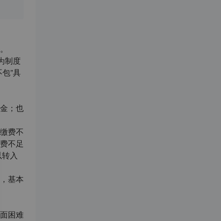
。
为制度
包”具
金；也
缴费不
费不足
以转入
，基本
面困难