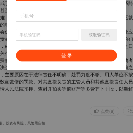
成了参保人员享受保险待遇的不便。尤其是基本养老保险关系跨
甚至出现了大量农民工退保现象。
难，领取养老金不便问题上，进行积极的定义，将跨统筹地区就
的标准要求。
会保险行政部门责令限期改正；逾期不改正的，对用人单位处应
获取验证码
责的主管人员和其他直接责任人员处五百元以上三千元以下的罚
，由社会保险费征收机构责令限期缴纳或者补足，并自欠缴之日
关行政部门处欠缴数额一倍以上三倍以下的罚款。
登 录
费的现象层出不穷。这一问题不解决，从短期看影响参保劳动者
决这一问题，手段之一就是要增加违法企业的违法成本。目前之
，主要原因在于法律责任不明确，处罚力度不够。用人单位不按
数额数倍的罚款、对其直接负责的主管人员和其他直接责任人员
请人民法院扣押、查封并拍卖等值财产等多管齐下手段，以期解
点赞(6)
准。投资有风险，风险需自担