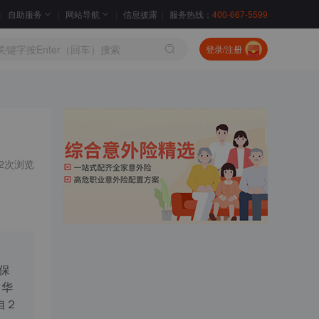
自助服务
网站导航
信息披露
服务热线：
400-667-5599
登录/注册
42次浏览
保
中华
自２