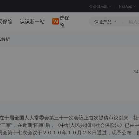
会员俱乐部
下载App
选保
买保险
认识新一站
保险产品
险
点解析
3
法）在十届全国人大常委会第三十一次会议上首次提请审议以来，社
审”和“三审”，在近期“四审”后，《中华人民共和国社会保险法》已由
员会第十七次会议于２０１０年１０月２８日通过，现予公布，