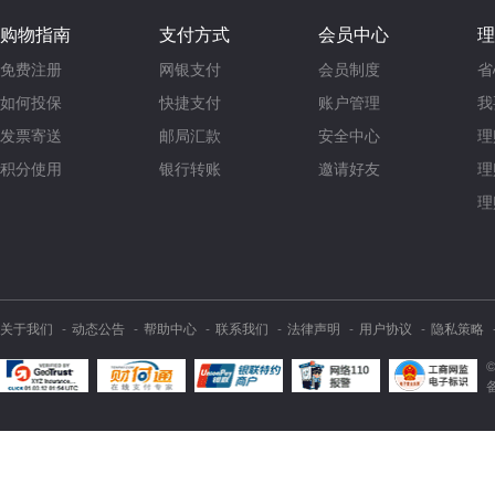
购物指南
支付方式
会员中心
理
免费注册
网银支付
会员制度
省
如何投保
快捷支付
账户管理
我
发票寄送
邮局汇款
安全中心
理
积分使用
银行转账
邀请好友
理
理
关于我们
动态公告
帮助中心
联系我们
法律声明
用户协议
隐私策略