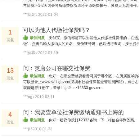
常情况下1-2天内会将所缴费款项退还至原缴费帐号，缴费人无需操作
***妮妮 / 2022-01-04
可以为他人代缴社保费吗？
1
最佳回复
支付宝、微信都是可以为其他人代缴社保费用的，在选
回复
缴”，点击后输入缴纳人的姓名、身份证号码，然后进行查询，按照提
***你哦 / 2022-01-19
问：英唐公司在哪交社保费
13
最佳回复
您好！在哪交费就要看贵司属于哪个区，在所属区域的
回复
可以登录上www.szsi.gov.cn(深圳市社会保障基金管理局网站)，
就能进行注册了，登录 http://e.sz12333.gov.cn...
***ng / 2010-02-11
问：我要查单位社保费缴纳通知书上海的
4
最佳回复
你好！建议你拨打12333咨询一下，相信会得到答案。
回复
***ji / 2010-01-22