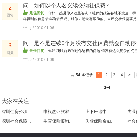
问：如何以个人名义续交纳社保费?
2
最佳回复
你好！感谢你来这里咨询！社保的政策各地不完全一样
回复
样得到的信息最准确最权威，对你才是最有帮助的。自己交社保需要是
***ng / 2010-01-06
问：是不是连续3个月没有交社保费就会自动停
3
最佳回复
你好,我以前遇到过你这样的问题,但没有这么复杂的.
回复
***ao / 2010-01-09
共
54
条记录
1
2
3
4
>
1-4
大家在关注
深圳住房公积...
申根签证旅游...
上下班途中工...
失业保
深圳社会保障...
生育保险报销...
失业保险金如...
社会保