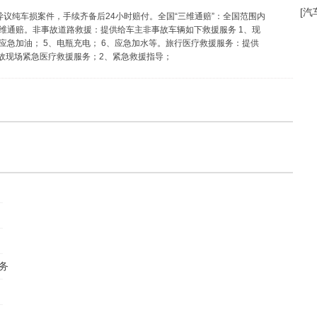
[汽
无异议纯车损案件，手续齐备后24小时赔付。全国“三维通赔”：全国范围内
维通赔。非事故道路救援：提供给车主非事故车辆如下救援服务 1、现
、应急加油； 5、电瓶充电； 6、应急加水等。旅行医疗救援服务：提供
事故现场紧急医疗救援服务；2、紧急救援指导；
团队
务
团队