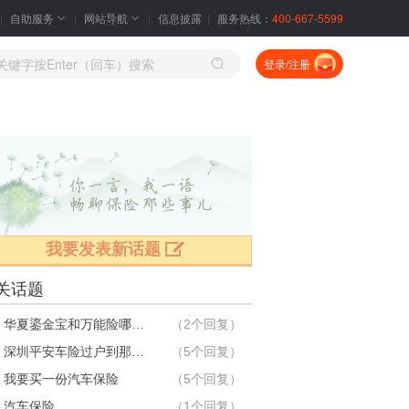
自助服务
网站导航
信息披露
服务热线：
400-667-5599
登录/注册
我要发表新话题
关话题
问：华夏鎏金宝和万能险哪个好？
（2个回复）
问：深圳平安车险过户到那里办理啊
（5个回复）
：我要买一份汽车保险
（5个回复）
：汽车保险
（1个回复）