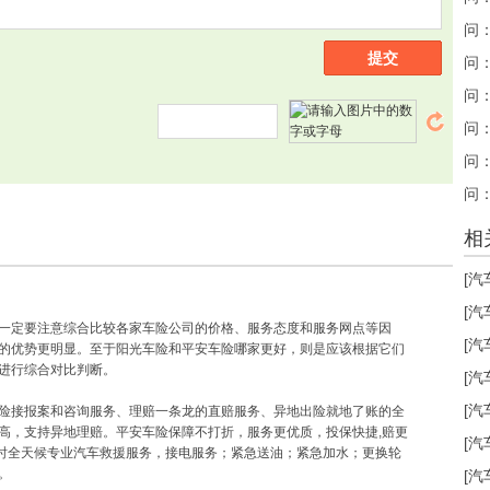
问
提交
问
问
问
相
[汽
[汽
一定要注意综合比较各家车险公司的价格、服务态度和服务网点等因
[汽
的优势更明显。至于阳光车险和平安车险哪家更好，则是应该根据它们
进行综合对比判断。
[汽
[汽
险接报案和咨询服务、理赔一条龙的直赔服务、异地出险就地了账的全
高，支持异地理赔。平安车险保障不打折，服务更优质，投保快捷,赔更
[汽
4小时全天候专业汽车救援服务，接电服务；紧急送油；紧急加水；更换轮
。
[汽
团队