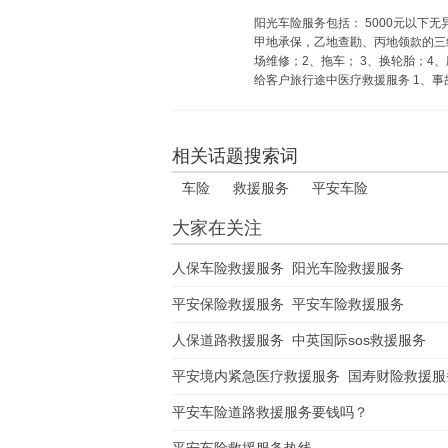
阳光车险服务包括： 5000元以下
甲地承保，乙地查勘、丙地领款的三
华泰产品责任险
场维修；2、拖车； 3、换轮胎；4
给客户旅行途中医疗救援服务 1、
推荐理由：
实力大品牌,服务网络强大,核保政策灵活
相关话题搜索词
车险
救援服务
平安车险
人保国内货物运输保险
大家在关注
人保车险救援服务
阳光车险救援服务
推荐理由：
PICC实力品牌,专业风险保障,专业服务
平安保险救援服务
平安车险救援服务
人保进口货物运输保险
人保道路救援服务
中英国际sos救援服务
平安境内紧急医疗救援服务
国寿财险救援服
平安车险道路救援服务要钱吗？
推荐理由：
PICC实力品牌,专业风险保障,专业服务