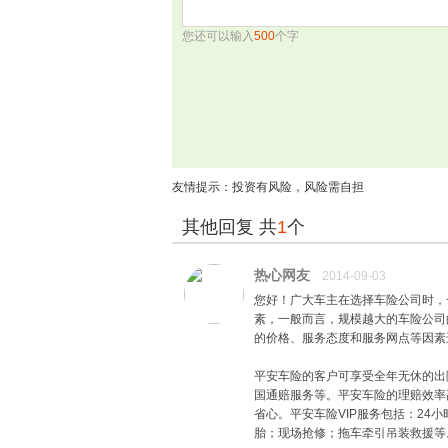
您还可以输入
500
个字
友情提示：投资有风险，风险需自担
其他回复 共
1
个
热心网友
2014-09-03
您好！广大车主在选择车险公司时，
素，一般而言，规模越大的车险公司
的价格、服务态度和服务网点等因素
人保出口货物运输保险
平安车险的客户可享受全年无休的出
国通赔服务等。平安车险的理赔效率
省心。平安车险VIP服务包括：2
胎；现场抢修；拖车牵引吊装救援等
推荐理由：
PICC实力品牌,专业风险保障,专业服务