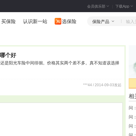
会员俱乐部
下载App
买保险
认识新一站
选保险
保险产品
哪个好
险还是阳光车险中间徘徊。价格其实两个差不多。真不知道该选择
***44 / 2014-09-03发起
相
问
问